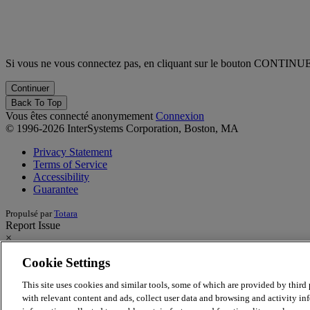
Si vous ne vous connectez pas, en cliquant sur le bouton CONTINUE v
Back To Top
Vous êtes connecté anonymement
Connexion
© 1996-2026 InterSystems Corporation, Boston, MA
Privacy Statement
Terms of Service
Accessibility
Guarantee
Propulsé par
Totara
Report Issue
×
Cookie Settings
Report Issue/Feedback
This site uses cookies and similar tools, some of which are provided by third p
Having an issue with the learning site? Want to provide feedback on 
with relevant content and ads, collect user data and browsing and activity inf