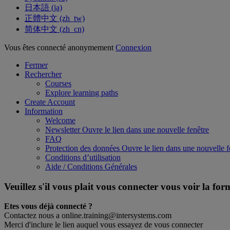
日本語 ‎(ja)‎
正體中文 ‎(zh_tw)‎
简体中文 ‎(zh_cn)‎
Vous êtes connecté anonymement
Connexion
Fermer
Rechercher
Courses
Explore learning paths
Create Account
Information
Welcome
Newsletter
Ouvre le lien dans une nouvelle fenêtre
FAQ
Protection des données
Ouvre le lien dans une nouvelle f
Conditions d’utilisation
Aide / Conditions Générales
Veuillez s'il vous plait vous connecter vous voir la fo
Etes vous déjà connecté ?
Contactez nous a online.training@intersystems.com
Merci d'inclure le lien auquel vous essayez de vous connecter