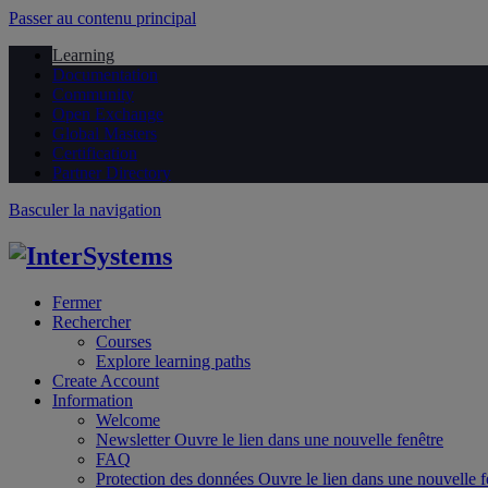
Passer au contenu principal
Learning
Documentation
Community
Open Exchange
Global Masters
Certification
Partner Directory
Basculer la navigation
Fermer
Rechercher
Courses
Explore learning paths
Create Account
Information
Welcome
Newsletter
Ouvre le lien dans une nouvelle fenêtre
FAQ
Protection des données
Ouvre le lien dans une nouvelle f