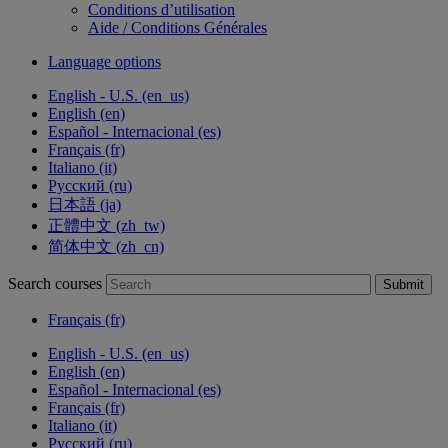
Conditions d’utilisation
Aide / Conditions Générales
Language options
English - U.S. ‎(en_us)‎
English ‎(en)‎
Español - Internacional ‎(es)‎
Français ‎(fr)‎
Italiano ‎(it)‎
Русский ‎(ru)‎
日本語 ‎(ja)‎
正體中文 ‎(zh_tw)‎
简体中文 ‎(zh_cn)‎
Search courses
Submit
Français ‎(fr)‎
English - U.S. ‎(en_us)‎
English ‎(en)‎
Español - Internacional ‎(es)‎
Français ‎(fr)‎
Italiano ‎(it)‎
Русский ‎(ru)‎