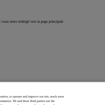
ous serez redirigé vers la page principale
arties, to operate and improve our site, reach users
a course? Contact us by emailing
online.training@intersystems.com
.
ormation. We and these third parties use the