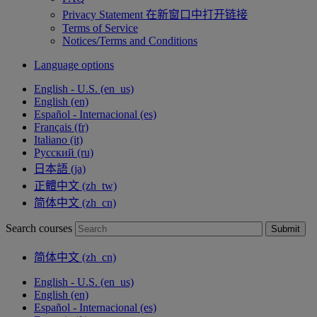
Privacy Statement
在新窗口中打开链接
Terms of Service
Notices/Terms and Conditions
Language options
English - U.S. ‎(en_us)‎
English ‎(en)‎
Español - Internacional ‎(es)‎
Français ‎(fr)‎
Italiano ‎(it)‎
Русский ‎(ru)‎
日本語 ‎(ja)‎
正體中文 ‎(zh_tw)‎
简体中文 ‎(zh_cn)‎
Search courses
Submit
简体中文 ‎(zh_cn)‎
English - U.S. ‎(en_us)‎
English ‎(en)‎
Español - Internacional ‎(es)‎