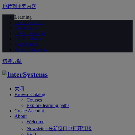
跳转到主要内容
Learning
Documentation
Community
Open Exchange
Global Masters
Certification
Partner Directory
切换导航
关闭
Browse Catalog
Courses
Explore learning paths
Create Account
About
Welcome
Newsletter
在新窗口中打开链接
FAQ