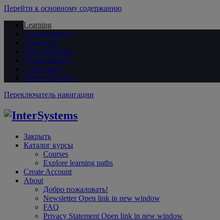
Перейти к основному содержанию
Learning
Documentation
Community
Open Exchange
Global Masters
Certification
Partner Directory
Переключатель навигации
Закрыть
Каталог курсы
Courses
Explore learning paths
Create Account
About
Добро пожаловать!
Newsletter
Open link in new window
FAQ
Privacy Statement
Open link in new window