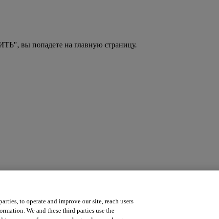
ТЬ", вы попадете на главную страницу.
arties, to operate and improve our site, reach users
a course? Contact us by emailing
online.training@intersystems.com
.
ormation. We and these third parties use the