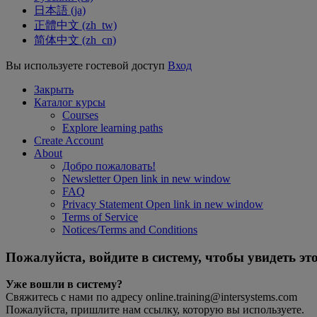
日本語 ‎(ja)‎
正體中文 ‎(zh_tw)‎
简体中文 ‎(zh_cn)‎
Вы используете гостевой доступ
Вход
Закрыть
Каталог курсы
Courses
Explore learning paths
Create Account
About
Добро пожаловать!
Newsletter
Open link in new window
FAQ
Privacy Statement
Open link in new window
Terms of Service
Notices/Terms and Conditions
Пожалуйста, войдите в систему, чтобы увидеть это
Уже вошли в систему?
Свяжитесь с нами по адресу online.training@intersystems.com
Пожалуйста, пришлите нам ссылку, которую вы используете.