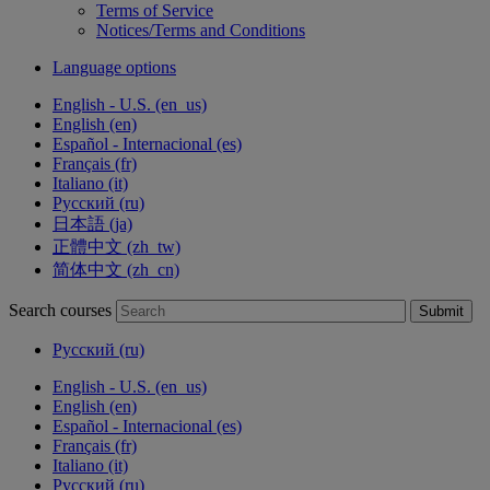
Terms of Service
Notices/Terms and Conditions
Language options
English - U.S. ‎(en_us)‎
English ‎(en)‎
Español - Internacional ‎(es)‎
Français ‎(fr)‎
Italiano ‎(it)‎
Русский ‎(ru)‎
日本語 ‎(ja)‎
正體中文 ‎(zh_tw)‎
简体中文 ‎(zh_cn)‎
Search courses
Submit
Русский ‎(ru)‎
English - U.S. ‎(en_us)‎
English ‎(en)‎
Español - Internacional ‎(es)‎
Français ‎(fr)‎
Italiano ‎(it)‎
Русский ‎(ru)‎