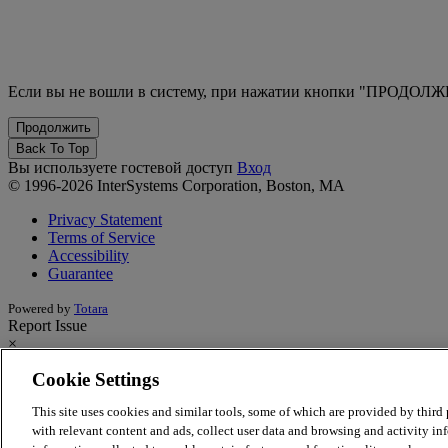
Если вы не вошли в систему, при нажатии кнопки "ПРОДОЛЖИ
Back To Top
Вы используете гостевой доступ
Вход
© 1996-2026 InterSystems Corporation, Boston, MA
Privacy Statement
Terms of Service
Accessibility
Guarantee
Powered by
Totara
Report Issue
×
Cookie Settings
Report Issue/Feedback
This site uses cookies and similar tools, some of which are provided by third p
Having an issue with the learning site? Want to provide feedback on 
with relevant content and ads, collect user data and browsing and activity inf