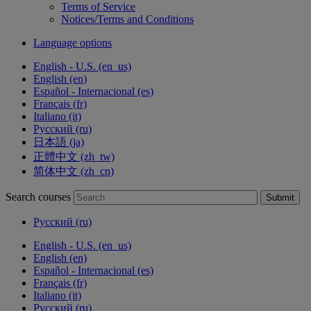
Terms of Service
Notices/Terms and Conditions
Language options
English - U.S. ‎(en_us)‎
English ‎(en)‎
Español - Internacional ‎(es)‎
Français ‎(fr)‎
Italiano ‎(it)‎
Русский ‎(ru)‎
日本語 ‎(ja)‎
正體中文 ‎(zh_tw)‎
简体中文 ‎(zh_cn)‎
Search courses
Submit
Русский ‎(ru)‎
English - U.S. ‎(en_us)‎
English ‎(en)‎
Español - Internacional ‎(es)‎
Français ‎(fr)‎
Italiano ‎(it)‎
Русский ‎(ru)‎