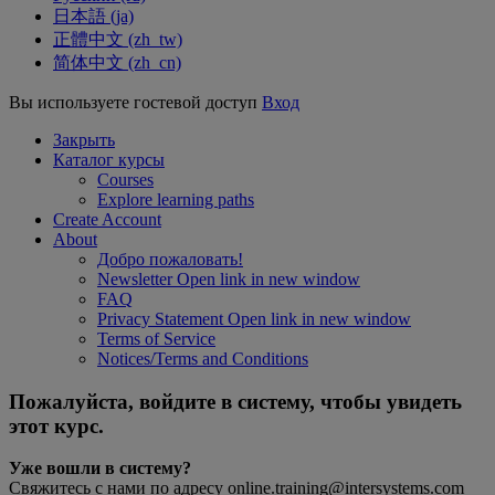
日本語 ‎(ja)‎
正體中文 ‎(zh_tw)‎
简体中文 ‎(zh_cn)‎
Вы используете гостевой доступ
Вход
Закрыть
Каталог курсы
Courses
Explore learning paths
Create Account
About
Добро пожаловать!
Newsletter
Open link in new window
FAQ
Privacy Statement
Open link in new window
Terms of Service
Notices/Terms and Conditions
Пожалуйста, войдите в систему, чтобы увидеть
этот курс.
Уже вошли в систему?
Свяжитесь с нами по адресу online.training@intersystems.com