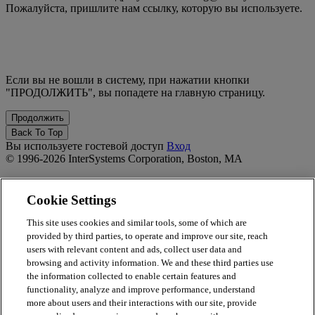
Пожалуйста, пришлите нам ссылку, которую вы используете.
Если вы не вошли в систему, при нажатии кнопки
"ПРОДОЛЖИТЬ", вы попадете на главную страницу.
Back To Top
Вы используете гостевой доступ
Вход
© 1996-2026 InterSystems Corporation, Boston, MA
Privacy Statement
Terms of Service
Cookie Settings
Accessibility
Guarantee
This site uses cookies and similar tools, some of which are
provided by third parties, to operate and improve our site, reach
Powered by
Totara
users with relevant content and ads, collect user data and
Report Issue
browsing and activity information. We and these third parties use
×
the information collected to enable certain features and
functionality, analyze and improve performance, understand
Report Issue/Feedback
more about users and their interactions with our site, provide