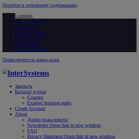
Перейти к основному содержанию
Learning
Documentation
Community
Open Exchange
Global Masters
Certification
Partner Directory
Переключатель навигации
Закрыть
Каталог курсы
Courses
Explore learning paths
Create Account
About
Добро пожаловать!
Newsletter
Open link in new window
FAQ
Privacy Statement
Open link in new window