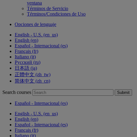
ventana
Términos de Servicio
Términos/Condiciones de Uso
Opciones de lenguaje
English - U.S. ‎(en_us)‎
English ‎(en)‎
Español - Internacional ‎(es)‎
Français ‎(fr)‎
Italiano ‎(it)‎
Русский ‎(ru)‎
日本語 ‎(ja)‎
正體中文 ‎(zh_tw)‎
简体中文 ‎(zh_cn)‎
Search courses
Submit
Español - Internacional ‎(es)‎
English - U.S. ‎(en_us)‎
English ‎(en)‎
Español - Internacional ‎(es)‎
Français ‎(fr)‎
Italiano ‎(it)‎