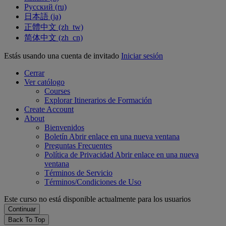
Русский ‎(ru)‎
日本語 ‎(ja)‎
正體中文 ‎(zh_tw)‎
简体中文 ‎(zh_cn)‎
Estás usando una cuenta de invitado
Iniciar sesión
Cerrar
Ver católogo
Courses
Explorar Itinerarios de Formación
Create Account
About
Bienvenidos
Boletín
Abrir enlace en una nueva ventana
Preguntas Frecuentes
Política de Privacidad
Abrir enlace en una nueva
ventana
Términos de Servicio
Términos/Condiciones de Uso
Este curso no está disponible actualmente para los usuarios
Back To Top