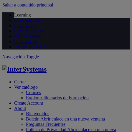
Saltar a contenido principal
Learning
Documentation
Community
Open Exchange
Global Masters
Certification
Partner Directory
Navegación Toggle
Cerrar
Ver católogo
Courses
Explorar Itinerarios de Formación
Create Account
About
Bienvenidos
Boletín
Abrir enlace en una nueva ventana
Preguntas Frecuentes
Política de Privacidad
Abrir enlace en una nueva