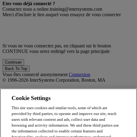
Etes vous déjà connecté ?
Contactez nous a online.training@intersystems.com
Merci d'inclure le lien auquel vous essayez de vous connecter
Si vous ne vous connectez pas, en cliquant sur le bouton
CONTINUE vous serez redirigé vers la page principale
Back To Top
Vous êtes connecté anonymement
Connexion
© 1996-2026 InterSystems Corporation, Boston, MA
Privacy Statement
Terms of Service
Cookie Settings
Accessibility
Guarantee
This site uses cookies and similar tools, some of which are
provided by third parties, to operate and improve our site, reach
Propulsé par
Totara
users with relevant content and ads, collect user data and
Report Issue
browsing and activity information. We and these third parties use
×
the information collected to enable certain features and
functionality, analyze and improve performance, understand