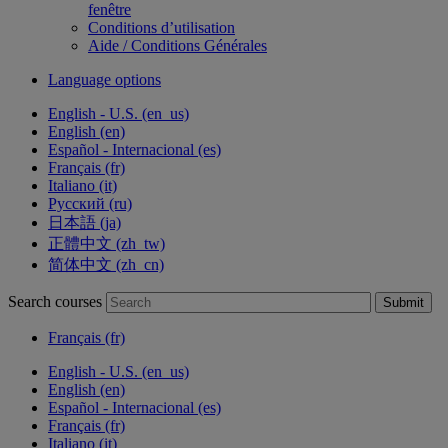
fenêtre
Conditions d’utilisation
Aide / Conditions Générales
Language options
English - U.S. ‎(en_us)‎
English ‎(en)‎
Español - Internacional ‎(es)‎
Français ‎(fr)‎
Italiano ‎(it)‎
Русский ‎(ru)‎
日本語 ‎(ja)‎
正體中文 ‎(zh_tw)‎
简体中文 ‎(zh_cn)‎
Search courses
Submit
Français ‎(fr)‎
English - U.S. ‎(en_us)‎
English ‎(en)‎
Español - Internacional ‎(es)‎
Français ‎(fr)‎
Italiano ‎(it)‎