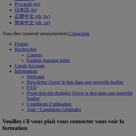
Русский ‎(ru)‎
日本語 ‎(ja)‎
正體中文 ‎(zh_tw)‎
简体中文 ‎(zh_cn)‎
Vous êtes connecté anonymement
Connexion
Fermer
Rechercher
Courses
Explore learning paths
Create Account
Information
Welcome
Newsletter
Ouvre le lien dans une nouvelle fenêtre
FAQ
Protection des données
Ouvre le lien dans une nouvelle
fenêtre
Conditions d’utilisation
Aide / Conditions Générales
Veuillez s'il vous plait vous connecter vous voir la
formation