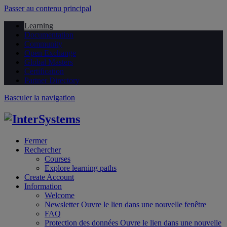
Passer au contenu principal
Learning
Documentation
Community
Open Exchange
Global Masters
Certification
Partner Directory
Basculer la navigation
Fermer
Rechercher
Courses
Explore learning paths
Create Account
Information
Welcome
Newsletter
Ouvre le lien dans une nouvelle fenêtre
FAQ
Protection des données
Ouvre le lien dans une nouvelle