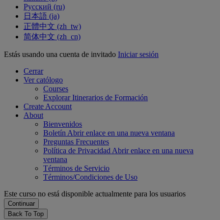
Русский ‎(ru)‎
日本語 ‎(ja)‎
正體中文 ‎(zh_tw)‎
简体中文 ‎(zh_cn)‎
Estás usando una cuenta de invitado
Iniciar sesión
Cerrar
Ver católogo
Courses
Explorar Itinerarios de Formación
Create Account
About
Bienvenidos
Boletín
Abrir enlace en una nueva ventana
Preguntas Frecuentes
Política de Privacidad
Abrir enlace en una nueva
ventana
Términos de Servicio
Términos/Condiciones de Uso
Este curso no está disponible actualmente para los usuarios
Back To Top