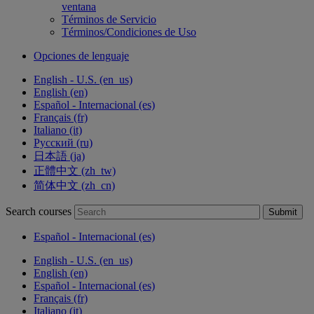
ventana
Términos de Servicio
Términos/Condiciones de Uso
Opciones de lenguaje
English - U.S. ‎(en_us)‎
English ‎(en)‎
Español - Internacional ‎(es)‎
Français ‎(fr)‎
Italiano ‎(it)‎
Русский ‎(ru)‎
日本語 ‎(ja)‎
正體中文 ‎(zh_tw)‎
简体中文 ‎(zh_cn)‎
Search courses
Submit
Español - Internacional ‎(es)‎
English - U.S. ‎(en_us)‎
English ‎(en)‎
Español - Internacional ‎(es)‎
Français ‎(fr)‎
Italiano ‎(it)‎