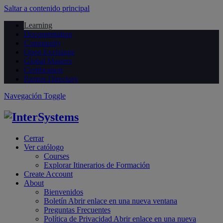
Saltar a contenido principal
Learning
Documentation
Community
Open Exchange
Global Masters
Certification
Partner Directory
Navegación Toggle
Cerrar
Ver católogo
Courses
Explorar Itinerarios de Formación
Create Account
About
Bienvenidos
Boletín
Abrir enlace en una nueva ventana
Preguntas Frecuentes
Política de Privacidad
Abrir enlace en una nueva