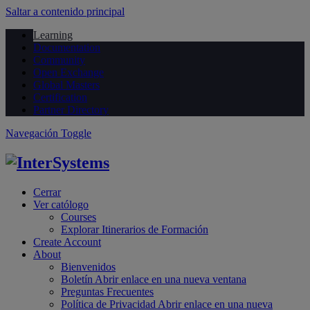
Saltar a contenido principal
Learning
Documentation
Community
Open Exchange
Global Masters
Certification
Partner Directory
Navegación Toggle
Cerrar
Ver católogo
Courses
Explorar Itinerarios de Formación
Create Account
About
Bienvenidos
Boletín
Abrir enlace en una nueva ventana
Preguntas Frecuentes
Política de Privacidad
Abrir enlace en una nueva