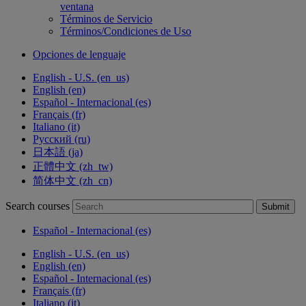
ventana
Términos de Servicio
Términos/Condiciones de Uso
Opciones de lenguaje
English - U.S. ‎(en_us)‎
English ‎(en)‎
Español - Internacional ‎(es)‎
Français ‎(fr)‎
Italiano ‎(it)‎
Русский ‎(ru)‎
日本語 ‎(ja)‎
正體中文 ‎(zh_tw)‎
简体中文 ‎(zh_cn)‎
Search courses
Submit
Español - Internacional ‎(es)‎
English - U.S. ‎(en_us)‎
English ‎(en)‎
Español - Internacional ‎(es)‎
Français ‎(fr)‎
Italiano ‎(it)‎