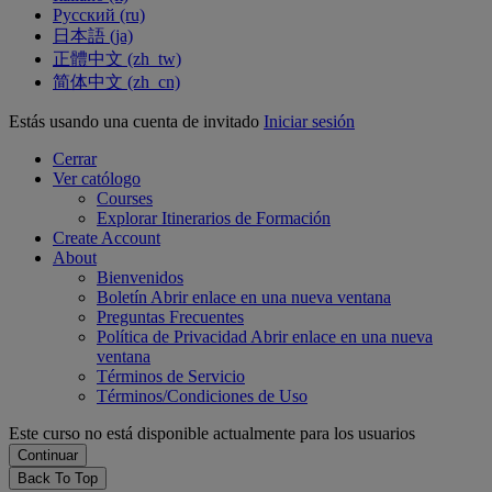
Русский ‎(ru)‎
日本語 ‎(ja)‎
正體中文 ‎(zh_tw)‎
简体中文 ‎(zh_cn)‎
Estás usando una cuenta de invitado
Iniciar sesión
Cerrar
Ver católogo
Courses
Explorar Itinerarios de Formación
Create Account
About
Bienvenidos
Boletín
Abrir enlace en una nueva ventana
Preguntas Frecuentes
Política de Privacidad
Abrir enlace en una nueva
ventana
Términos de Servicio
Términos/Condiciones de Uso
Este curso no está disponible actualmente para los usuarios
Back To Top