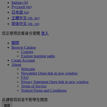
Italiano ‎(it)‎
Русский ‎(ru)‎
日本語 ‎(ja)‎
正體中文 ‎(zh_tw)‎
简体中文 ‎(zh_cn)‎
您正使用訪客身分瀏覽
登入
關閉
Browse Catalog
Courses
Explore learning paths
Create Account
About
Welcome
Newsletter
Open link in new window
FAQ
Privacy Statement
Open link in new window
Terms of Service
Notices/Terms and Conditions
此課程目前並不對學生開放