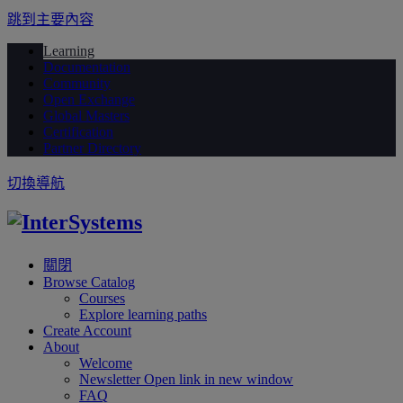
跳到主要內容
Learning
Documentation
Community
Open Exchange
Global Masters
Certification
Partner Directory
切換導航
關閉
Browse Catalog
Courses
Explore learning paths
Create Account
About
Welcome
Newsletter
Open link in new window
FAQ