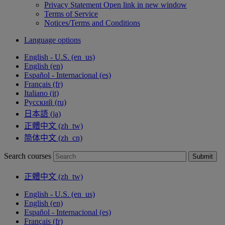
Privacy Statement
Open link in new window
Terms of Service
Notices/Terms and Conditions
Language options
English - U.S. ‎(en_us)‎
English ‎(en)‎
Español - Internacional ‎(es)‎
Français ‎(fr)‎
Italiano ‎(it)‎
Русский ‎(ru)‎
日本語 ‎(ja)‎
正體中文 ‎(zh_tw)‎
简体中文 ‎(zh_cn)‎
Search courses
Submit
正體中文 ‎(zh_tw)‎
English - U.S. ‎(en_us)‎
English ‎(en)‎
Español - Internacional ‎(es)‎
Français ‎(fr)‎