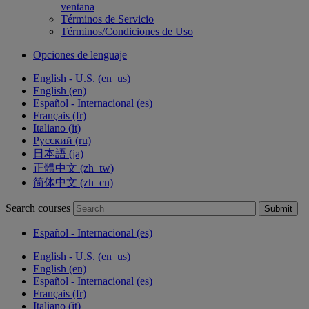
ventana
Términos de Servicio
Términos/Condiciones de Uso
Opciones de lenguaje
English - U.S. ‎(en_us)‎
English ‎(en)‎
Español - Internacional ‎(es)‎
Français ‎(fr)‎
Italiano ‎(it)‎
Русский ‎(ru)‎
日本語 ‎(ja)‎
正體中文 ‎(zh_tw)‎
简体中文 ‎(zh_cn)‎
Search courses
Submit
Español - Internacional ‎(es)‎
English - U.S. ‎(en_us)‎
English ‎(en)‎
Español - Internacional ‎(es)‎
Français ‎(fr)‎
Italiano ‎(it)‎