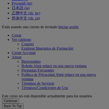
Русский ‎(ru)‎
日本語 ‎(ja)‎
正體中文 ‎(zh_tw)‎
简体中文 ‎(zh_cn)‎
Estás usando una cuenta de invitado
Iniciar sesión
Cerrar
Ver católogo
Courses
Explorar Itinerarios de Formación
Create Account
About
Bienvenidos
Boletín
Abrir enlace en una nueva ventana
Preguntas Frecuentes
Política de Privacidad
Abrir enlace en una nueva
ventana
Términos de Servicio
Términos/Condiciones de Uso
Este curso no está disponible actualmente para los usuarios
Back To Top