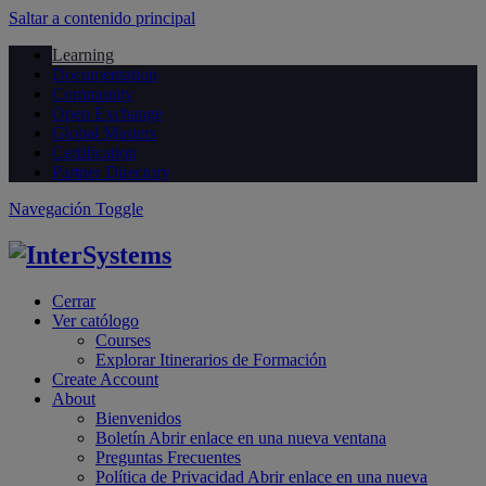
Saltar a contenido principal
Learning
Documentation
Community
Open Exchange
Global Masters
Certification
Partner Directory
Navegación Toggle
Cerrar
Ver católogo
Courses
Explorar Itinerarios de Formación
Create Account
About
Bienvenidos
Boletín
Abrir enlace en una nueva ventana
Preguntas Frecuentes
Política de Privacidad
Abrir enlace en una nueva