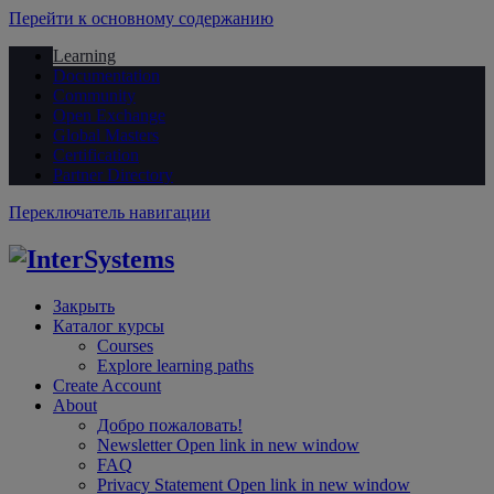
Перейти к основному содержанию
Learning
Documentation
Community
Open Exchange
Global Masters
Certification
Partner Directory
Переключатель навигации
Закрыть
Каталог курсы
Courses
Explore learning paths
Create Account
About
Добро пожаловать!
Newsletter
Open link in new window
FAQ
Privacy Statement
Open link in new window