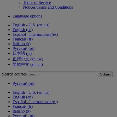
Terms of Service
Notices/Terms and Conditions
Language options
English - U.S. ‎(en_us)‎
English ‎(en)‎
Español - Internacional ‎(es)‎
Français ‎(fr)‎
Italiano ‎(it)‎
Русский ‎(ru)‎
日本語 ‎(ja)‎
正體中文 ‎(zh_tw)‎
简体中文 ‎(zh_cn)‎
Search courses
Submit
Русский ‎(ru)‎
English - U.S. ‎(en_us)‎
English ‎(en)‎
Español - Internacional ‎(es)‎
Français ‎(fr)‎
Italiano ‎(it)‎
Русский ‎(ru)‎