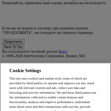
Пожалуйста, пришлите нам ссылку, которую вы используете.
Если вы не вошли в систему, при нажатии кнопки
"ПРОДОЛЖИТЬ", вы попадете на главную страницу.
Back To Top
Вы используете гостевой доступ
Вход
© 1996-2026 InterSystems Corporation, Boston, MA
Privacy Statement
Terms of Service
Cookie Settings
Accessibility
Guarantee
This site uses cookies and similar tools, some of which are
provided by third parties, to operate and improve our site, reach
Powered by
Totara
users with relevant content and ads, collect user data and
Report Issue
browsing and activity information. We and these third parties use
×
the information collected to enable certain features and
functionality, analyze and improve performance, understand
Report Issue/Feedback
more about users and their interactions with our site, provide