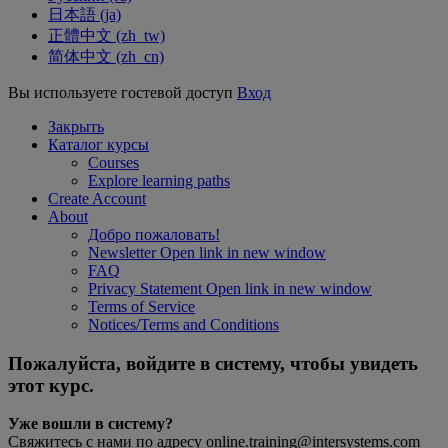
日本語 ‎(ja)‎
正體中文 ‎(zh_tw)‎
简体中文 ‎(zh_cn)‎
Вы используете гостевой доступ
Вход
Закрыть
Каталог курсы
Courses
Explore learning paths
Create Account
About
Добро пожаловать!
Newsletter
Open link in new window
FAQ
Privacy Statement
Open link in new window
Terms of Service
Notices/Terms and Conditions
Пожалуйста, войдите в систему, чтобы увидеть
этот курс.
Уже вошли в систему?
Свяжитесь с нами по адресу online.training@intersystems.com