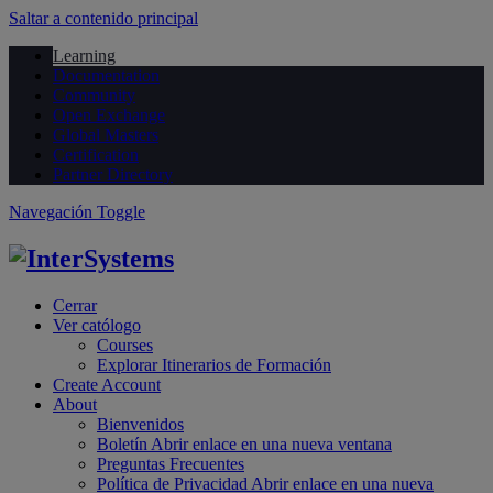
Saltar a contenido principal
Learning
Documentation
Community
Open Exchange
Global Masters
Certification
Partner Directory
Navegación Toggle
Cerrar
Ver católogo
Courses
Explorar Itinerarios de Formación
Create Account
About
Bienvenidos
Boletín
Abrir enlace en una nueva ventana
Preguntas Frecuentes
Política de Privacidad
Abrir enlace en una nueva