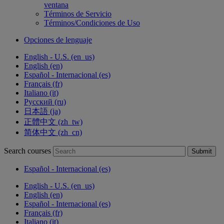
ventana
Términos de Servicio
Términos/Condiciones de Uso
Opciones de lenguaje
English - U.S. ‎(en_us)‎
English ‎(en)‎
Español - Internacional ‎(es)‎
Français ‎(fr)‎
Italiano ‎(it)‎
Русский ‎(ru)‎
日本語 ‎(ja)‎
正體中文 ‎(zh_tw)‎
简体中文 ‎(zh_cn)‎
Search courses
Submit
Español - Internacional ‎(es)‎
English - U.S. ‎(en_us)‎
English ‎(en)‎
Español - Internacional ‎(es)‎
Français ‎(fr)‎
Italiano ‎(it)‎