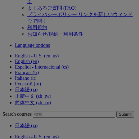
く
よくあるご質問 (FAQ)
プライバシーポリシー
リンクを新しいウィンド
ウで開く
利用規約
お知らせ/規約・利用条件
Language options
English - U.S. ‎(en_us)‎
English ‎(en)‎
Español - Internacional ‎(es)‎
Français ‎(fr)‎
Italiano ‎(it)‎
Русский ‎(ru)‎
日本語 ‎(ja)‎
正體中文 ‎(zh_tw)‎
简体中文 ‎(zh_cn)‎
Search courses
Submit
日本語 ‎(ja)‎
English - U.S. ‎(en_us)‎