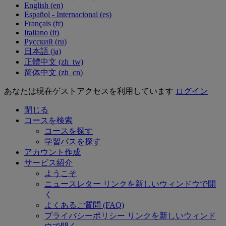
English ‎(en)‎
Español - Internacional ‎(es)‎
Français ‎(fr)‎
Italiano ‎(it)‎
Русский ‎(ru)‎
日本語 ‎(ja)‎
正體中文 ‎(zh_tw)‎
简体中文 ‎(zh_cn)‎
あなたは現在ゲストアクセスを利用しています
ログイン
閉じる
コースを検索
コースを探す
学習パスを探す
アカウント作成
サービス紹介
ようこそ
ニュースレター
リンクを新しいウィンドウで開
く
よくあるご質問 (FAQ)
プライバシーポリシー
リンクを新しいウィンド