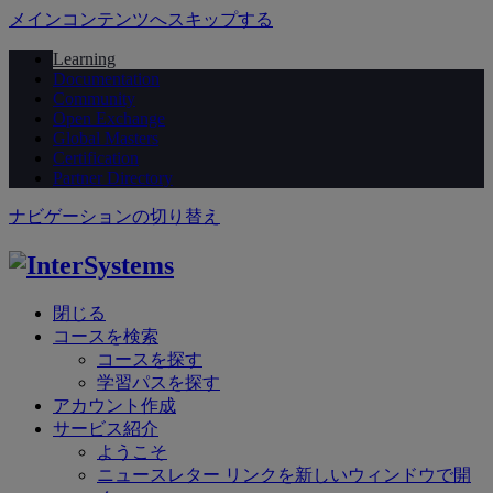
メインコンテンツへスキップする
Learning
Documentation
Community
Open Exchange
Global Masters
Certification
Partner Directory
ナビゲーションの切り替え
閉じる
コースを検索
コースを探す
学習パスを探す
アカウント作成
サービス紹介
ようこそ
ニュースレター
リンクを新しいウィンドウで開