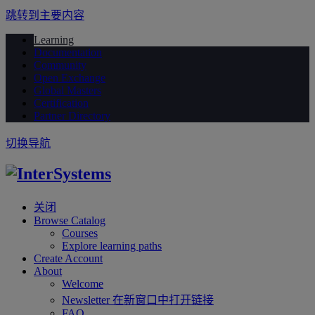
跳转到主要内容
Learning
Documentation
Community
Open Exchange
Global Masters
Certification
Partner Directory
切换导航
关闭
Browse Catalog
Courses
Explore learning paths
Create Account
About
Welcome
Newsletter
在新窗口中打开链接
FAQ