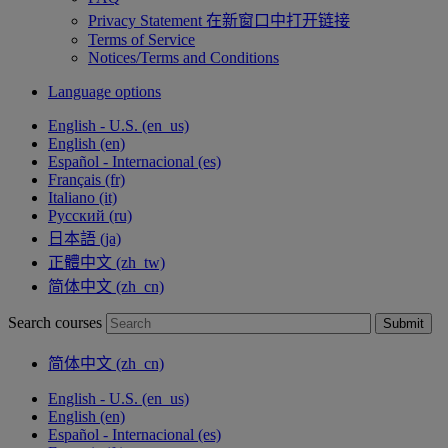
Privacy Statement
在新窗口中打开链接
Terms of Service
Notices/Terms and Conditions
Language options
English - U.S. ‎(en_us)‎
English ‎(en)‎
Español - Internacional ‎(es)‎
Français ‎(fr)‎
Italiano ‎(it)‎
Русский ‎(ru)‎
日本語 ‎(ja)‎
正體中文 ‎(zh_tw)‎
简体中文 ‎(zh_cn)‎
Search courses
Submit
简体中文 ‎(zh_cn)‎
English - U.S. ‎(en_us)‎
English ‎(en)‎
Español - Internacional ‎(es)‎