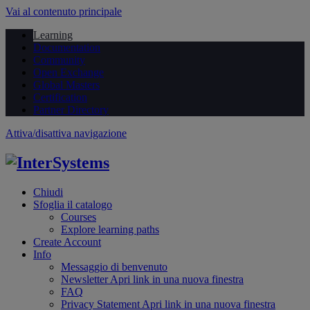
Vai al contenuto principale
Learning
Documentation
Community
Open Exchange
Global Masters
Certification
Partner Directory
Attiva/disattiva navigazione
Chiudi
Sfoglia il catalogo
Courses
Explore learning paths
Create Account
Info
Messaggio di benvenuto
Newsletter
Apri link in una nuova finestra
FAQ
Privacy Statement
Apri link in una nuova finestra