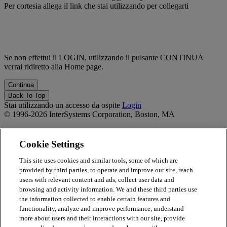
Per cortesia allega il link che stai utilizzando per collegarti
Se non effettui il LOGIN, utilizzando il pulsante CONTINUA
verrai ridiretto alla Home page.
Back To Top
Stai utilizzando un accesso da ospite
Login
© 1996-2026 InterSystems Corporation, Boston, MA
Privacy Statement
Terms of Service
Cookie Settings
Accessibility
Guarantee
This site uses cookies and similar tools, some of which are
provided by third parties, to operate and improve our site, reach
Powered by
Totara
users with relevant content and ads, collect user data and
Report Issue
browsing and activity information. We and these third parties use
×
the information collected to enable certain features and
functionality, analyze and improve performance, understand
Report Issue/Feedback
more about users and their interactions with our site, provide