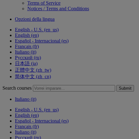
Terms of Service
Notices / Terms and Conditions
Opzioni della lingua
English - U.S. ‎(en_us)‎
English ‎(en)‎
Español - Internacional ‎(es)‎
Français ‎(fr)‎
Italiano ‎(it)‎
Русский ‎(ru)‎
日本語 ‎(ja)‎
正體中文 ‎(zh_tw)‎
简体中文 ‎(zh_cn)‎
Search courses
Submit
Italiano ‎(it)‎
English - U.S. ‎(en_us)‎
English ‎(en)‎
Español - Internacional ‎(es)‎
Français ‎(fr)‎
Italiano ‎(it)‎
Русский ‎(ru)‎