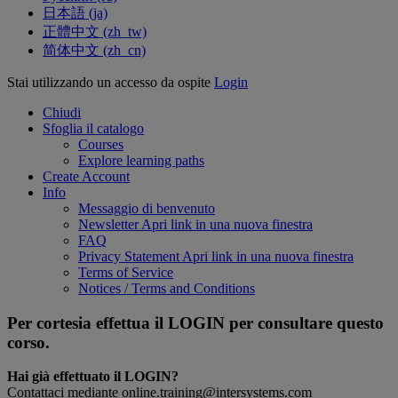
日本語 ‎(ja)‎
正體中文 ‎(zh_tw)‎
简体中文 ‎(zh_cn)‎
Stai utilizzando un accesso da ospite
Login
Chiudi
Sfoglia il catalogo
Courses
Explore learning paths
Create Account
Info
Messaggio di benvenuto
Newsletter
Apri link in una nuova finestra
FAQ
Privacy Statement
Apri link in una nuova finestra
Terms of Service
Notices / Terms and Conditions
Per cortesia effettua il LOGIN per consultare questo
corso.
Hai già effettuato il LOGIN?
Contattaci mediante online.training@intersystems.com