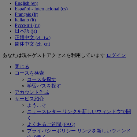
English ‎(en)‎
Español - Internacional ‎(es)‎
Français ‎(fr)‎
Italiano ‎(it)‎
Русский ‎(ru)‎
日本語 ‎(ja)‎
正體中文 ‎(zh_tw)‎
简体中文 ‎(zh_cn)‎
あなたは現在ゲストアクセスを利用しています
ログイン
閉じる
コースを検索
コースを探す
学習パスを探す
アカウント作成
サービス紹介
ようこそ
ニュースレター
リンクを新しいウィンドウで開
く
よくあるご質問 (FAQ)
プライバシーポリシー
リンクを新しいウィンド