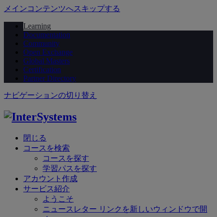
メインコンテンツへスキップする
Learning
Documentation
Community
Open Exchange
Global Masters
Certification
Partner Directory
ナビゲーションの切り替え
閉じる
コースを検索
コースを探す
学習パスを探す
アカウント作成
サービス紹介
ようこそ
ニュースレター
リンクを新しいウィンドウで開