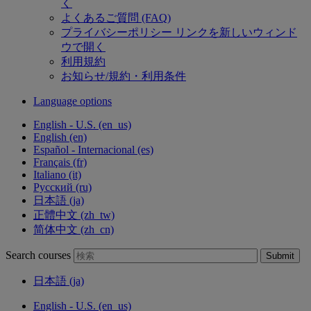
く
よくあるご質問 (FAQ)
プライバシーポリシー
リンクを新しいウィンド
ウで開く
利用規約
お知らせ/規約・利用条件
Language options
English - U.S. ‎(en_us)‎
English ‎(en)‎
Español - Internacional ‎(es)‎
Français ‎(fr)‎
Italiano ‎(it)‎
Русский ‎(ru)‎
日本語 ‎(ja)‎
正體中文 ‎(zh_tw)‎
简体中文 ‎(zh_cn)‎
Search courses
Submit
日本語 ‎(ja)‎
English - U.S. ‎(en_us)‎