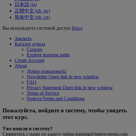
日本語 ‎(ja)‎
正體中文 ‎(zh_tw)‎
简体中文 ‎(zh_cn)‎
Вы используете гостевой доступ
Вход
Закрыть
Каталог курсы
Courses
Explore learning paths
Create Account
About
Добро пожаловать!
Newsletter
Open link in new window
FAQ
Privacy Statement
Open link in new window
Terms of Service
Notices/Terms and Conditions
Пожалуйста, войдите в систему, чтобы увидеть
этот курс.
Уже вошли в систему?
Свяжитесь с нами по адресу online.training@intersystems.com