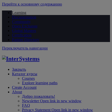
Перейти к основному содержанию
Learning
Documentation
Community
Open Exchange
Global Masters
Certification
Partner Directory
Переключатель навигации
Закрыть
Каталог курсы
Courses
Explore learning paths
Create Account
About
Добро пожаловать!
Newsletter
Open link in new window
FAQ
Privacy Statement
Open link in new window