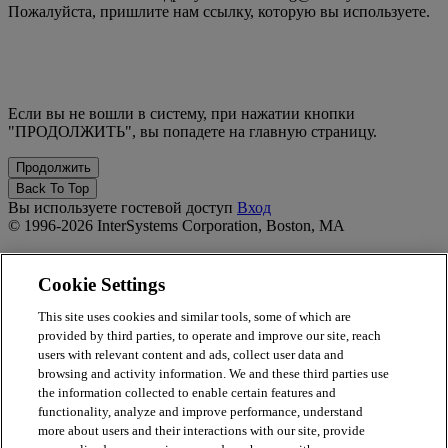
Пожалуйста, пришлите нам ссылку, которую вы используете.
Если вы не вошли в систему, при нажатии кнопки
"ПРОДОЛЖИТЬ", вы попадете на главную страницу.
Back To Top
Вы используете гостевой доступ
Вход
© 1996-2026 InterSystems Corporation, Boston, MA
Privacy Statement
Terms of Service
Cookie Settings
Accessibility
Guarantee
This site uses cookies and similar tools, some of which are
provided by third parties, to operate and improve our site, reach
Powered by
Totara
users with relevant content and ads, collect user data and
Report Issue
browsing and activity information. We and these third parties use
×
the information collected to enable certain features and
functionality, analyze and improve performance, understand
Report Issue/Feedback
more about users and their interactions with our site, provide