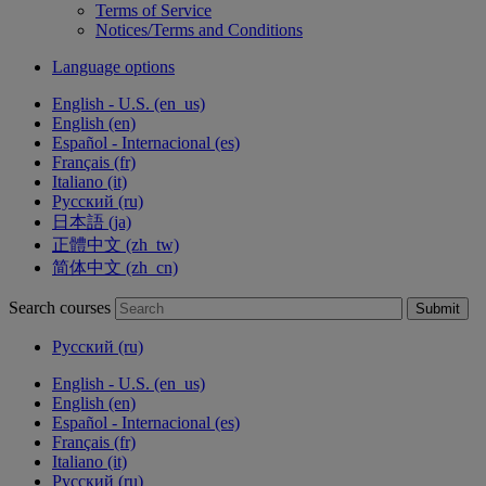
Terms of Service
Notices/Terms and Conditions
Language options
English - U.S. ‎(en_us)‎
English ‎(en)‎
Español - Internacional ‎(es)‎
Français ‎(fr)‎
Italiano ‎(it)‎
Русский ‎(ru)‎
日本語 ‎(ja)‎
正體中文 ‎(zh_tw)‎
简体中文 ‎(zh_cn)‎
Search courses
Submit
Русский ‎(ru)‎
English - U.S. ‎(en_us)‎
English ‎(en)‎
Español - Internacional ‎(es)‎
Français ‎(fr)‎
Italiano ‎(it)‎
Русский ‎(ru)‎