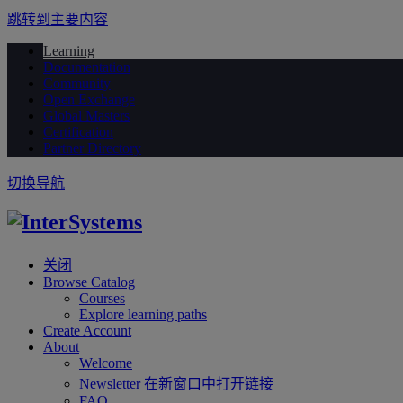
跳转到主要内容
Learning
Documentation
Community
Open Exchange
Global Masters
Certification
Partner Directory
切换导航
关闭
Browse Catalog
Courses
Explore learning paths
Create Account
About
Welcome
Newsletter
在新窗口中打开链接
FAQ