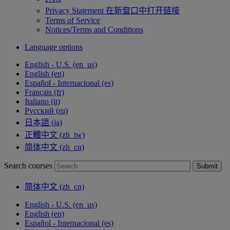
Privacy Statement
在新窗口中打开链接
Terms of Service
Notices/Terms and Conditions
Language options
English - U.S. ‎(en_us)‎
English ‎(en)‎
Español - Internacional ‎(es)‎
Français ‎(fr)‎
Italiano ‎(it)‎
Русский ‎(ru)‎
日本語 ‎(ja)‎
正體中文 ‎(zh_tw)‎
简体中文 ‎(zh_cn)‎
Search courses
Submit
简体中文 ‎(zh_cn)‎
English - U.S. ‎(en_us)‎
English ‎(en)‎
Español - Internacional ‎(es)‎