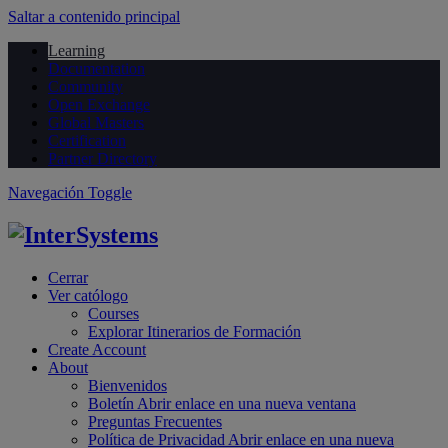
Saltar a contenido principal
Learning
Documentation
Community
Open Exchange
Global Masters
Certification
Partner Directory
Navegación Toggle
Cerrar
Ver católogo
Courses
Explorar Itinerarios de Formación
Create Account
About
Bienvenidos
Boletín
Abrir enlace en una nueva ventana
Preguntas Frecuentes
Política de Privacidad
Abrir enlace en una nueva