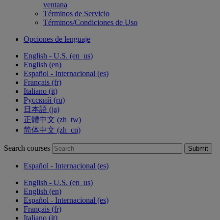
ventana
Términos de Servicio
Términos/Condiciones de Uso
Opciones de lenguaje
English - U.S. ‎(en_us)‎
English ‎(en)‎
Español - Internacional ‎(es)‎
Français ‎(fr)‎
Italiano ‎(it)‎
Русский ‎(ru)‎
日本語 ‎(ja)‎
正體中文 ‎(zh_tw)‎
简体中文 ‎(zh_cn)‎
Search courses
Submit
Español - Internacional ‎(es)‎
English - U.S. ‎(en_us)‎
English ‎(en)‎
Español - Internacional ‎(es)‎
Français ‎(fr)‎
Italiano ‎(it)‎