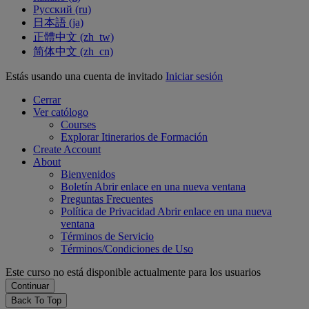
Русский ‎(ru)‎
日本語 ‎(ja)‎
正體中文 ‎(zh_tw)‎
简体中文 ‎(zh_cn)‎
Estás usando una cuenta de invitado
Iniciar sesión
Cerrar
Ver católogo
Courses
Explorar Itinerarios de Formación
Create Account
About
Bienvenidos
Boletín
Abrir enlace en una nueva ventana
Preguntas Frecuentes
Política de Privacidad
Abrir enlace en una nueva
ventana
Términos de Servicio
Términos/Condiciones de Uso
Este curso no está disponible actualmente para los usuarios
Back To Top