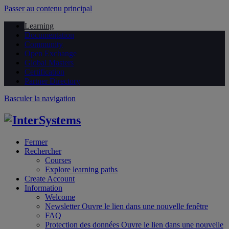
Passer au contenu principal
Learning
Documentation
Community
Open Exchange
Global Masters
Certification
Partner Directory
Basculer la navigation
Fermer
Rechercher
Courses
Explore learning paths
Create Account
Information
Welcome
Newsletter
Ouvre le lien dans une nouvelle fenêtre
FAQ
Protection des données
Ouvre le lien dans une nouvelle