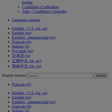
fenêtre
Conditions d’utilisation
Aide / Conditions Générales
Language options
English - U.S. ‎(en_us)‎
English ‎(en)‎
Español - Internacional ‎(es)‎
Français ‎(fr)‎
Italiano ‎(it)‎
Русский ‎(ru)‎
日本語 ‎(ja)‎
正體中文 ‎(zh_tw)‎
简体中文 ‎(zh_cn)‎
Search courses
Submit
Français ‎(fr)‎
English - U.S. ‎(en_us)‎
English ‎(en)‎
Español - Internacional ‎(es)‎
Français ‎(fr)‎
Italiano ‎(it)‎