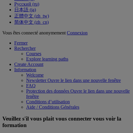
Русский ‎(ru)‎
日本語 ‎(ja)‎
正體中文 ‎(zh_tw)‎
简体中文 ‎(zh_cn)‎
Vous êtes connecté anonymement
Connexion
Fermer
Rechercher
Courses
Explore learning paths
Create Account
Information
Welcome
Newsletter
Ouvre le lien dans une nouvelle fenêtre
FAQ
Protection des données
Ouvre le lien dans une nouvelle
fenêtre
Conditions d’utilisation
Aide / Conditions Générales
Veuillez s'il vous plait vous connecter vous voir la
formation