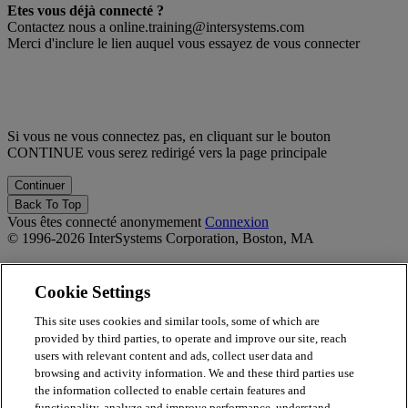
Etes vous déjà connecté ?
Contactez nous a online.training@intersystems.com
Merci d'inclure le lien auquel vous essayez de vous connecter
Si vous ne vous connectez pas, en cliquant sur le bouton
CONTINUE vous serez redirigé vers la page principale
Back To Top
Vous êtes connecté anonymement
Connexion
© 1996-2026 InterSystems Corporation, Boston, MA
Privacy Statement
Terms of Service
Cookie Settings
Accessibility
Guarantee
This site uses cookies and similar tools, some of which are
provided by third parties, to operate and improve our site, reach
Propulsé par
Totara
users with relevant content and ads, collect user data and
Report Issue
browsing and activity information. We and these third parties use
×
the information collected to enable certain features and
functionality, analyze and improve performance, understand