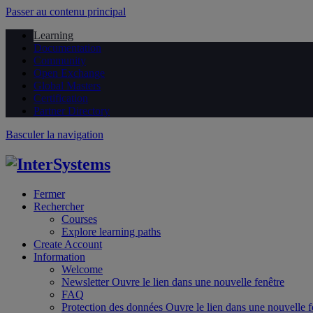
Passer au contenu principal
Learning
Documentation
Community
Open Exchange
Global Masters
Certification
Partner Directory
Basculer la navigation
Fermer
Rechercher
Courses
Explore learning paths
Create Account
Information
Welcome
Newsletter
Ouvre le lien dans une nouvelle fenêtre
FAQ
Protection des données
Ouvre le lien dans une nouvelle f