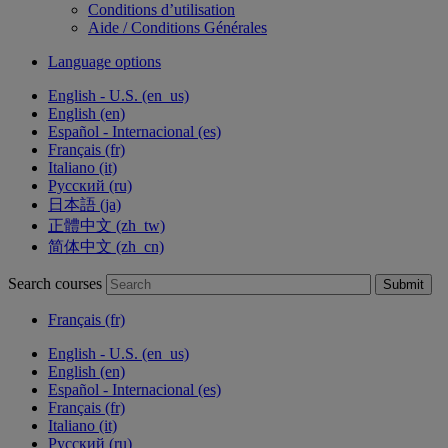
Conditions d’utilisation
Aide / Conditions Générales
Language options
English - U.S. ‎(en_us)‎
English ‎(en)‎
Español - Internacional ‎(es)‎
Français ‎(fr)‎
Italiano ‎(it)‎
Русский ‎(ru)‎
日本語 ‎(ja)‎
正體中文 ‎(zh_tw)‎
简体中文 ‎(zh_cn)‎
Search courses
Submit
Français ‎(fr)‎
English - U.S. ‎(en_us)‎
English ‎(en)‎
Español - Internacional ‎(es)‎
Français ‎(fr)‎
Italiano ‎(it)‎
Русский ‎(ru)‎