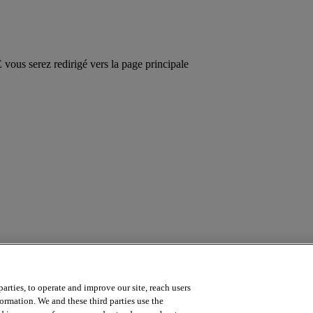
ous serez redirigé vers la page principale
arties, to operate and improve our site, reach users
a course? Contact us by emailing
online.training@intersystems.com
.
ormation. We and these third parties use the