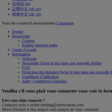
日本語 ‎(ja)‎
正體中文 ‎(zh_tw)‎
简体中文 ‎(zh_cn)‎
Vous êtes connecté anonymement
Connexion
Fermer
Rechercher
Courses
Explore learning paths
Create Account
Information
Welcome
Newsletter
Ouvre le lien dans une nouvelle fenêtre
FAQ
Protection des données
Ouvre le lien dans une nouvelle f
Conditions d’utilisation
Aide / Conditions Générales
Veuillez s'il vous plait vous connecter vous voir la fo
Etes vous déjà connecté ?
Contactez nous a online.training@intersystems.com
Merci d'inclure le lien auquel vous essayez de vous connecter