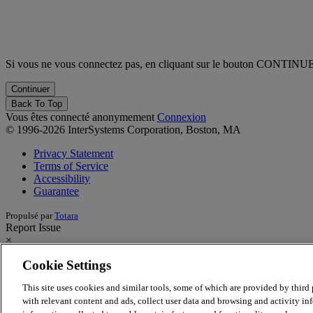
Si vous ne vous connectez pas, en cliquant sur le bouton CONTINUE v
Back To Top
Vous êtes connecté anonymement
Connexion
© 1996-2026 InterSystems Corporation, Boston, MA
Privacy Statement
Terms of Service
Accessibility
Guarantee
Propulsé par
Totara
Report Issue
×
Cookie Settings
Report Issue/Feedback
This site uses cookies and similar tools, some of which are provided by third p
Having an issue with the learning site? Want to provide feedback on 
with relevant content and ads, collect user data and browsing and activity inf