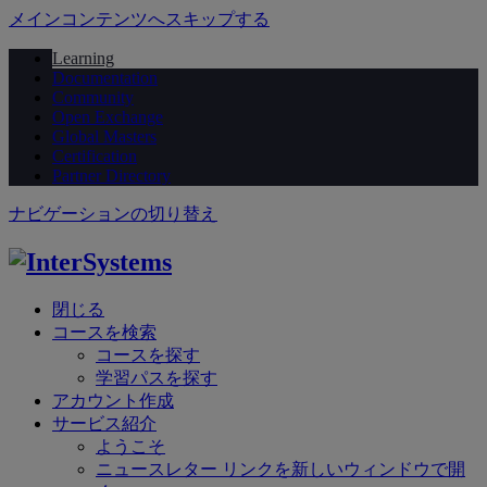
メインコンテンツへスキップする
Learning
Documentation
Community
Open Exchange
Global Masters
Certification
Partner Directory
ナビゲーションの切り替え
閉じる
コースを検索
コースを探す
学習パスを探す
アカウント作成
サービス紹介
ようこそ
ニュースレター
リンクを新しいウィンドウで開