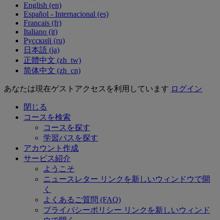
English ‎(en)‎
Español - Internacional ‎(es)‎
Français ‎(fr)‎
Italiano ‎(it)‎
Русский ‎(ru)‎
日本語 ‎(ja)‎
正體中文 ‎(zh_tw)‎
简体中文 ‎(zh_cn)‎
あなたは現在ゲストアクセスを利用しています
ログイン
閉じる
コースを検索
コースを探す
学習パスを探す
アカウント作成
サービス紹介
ようこそ
ニュースレター
リンクを新しいウィンドウで開
く
よくあるご質問 (FAQ)
プライバシーポリシー
リンクを新しいウィンド