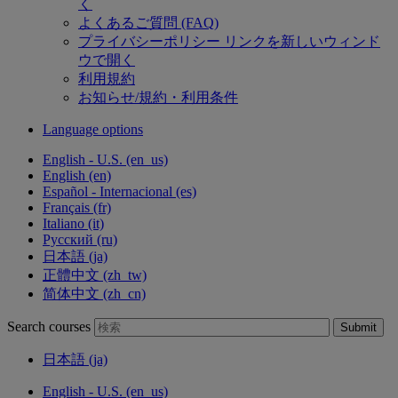
く
よくあるご質問 (FAQ)
プライバシーポリシー
リンクを新しいウィンド
ウで開く
利用規約
お知らせ/規約・利用条件
Language options
English - U.S. ‎(en_us)‎
English ‎(en)‎
Español - Internacional ‎(es)‎
Français ‎(fr)‎
Italiano ‎(it)‎
Русский ‎(ru)‎
日本語 ‎(ja)‎
正體中文 ‎(zh_tw)‎
简体中文 ‎(zh_cn)‎
Search courses
Submit
日本語 ‎(ja)‎
English - U.S. ‎(en_us)‎