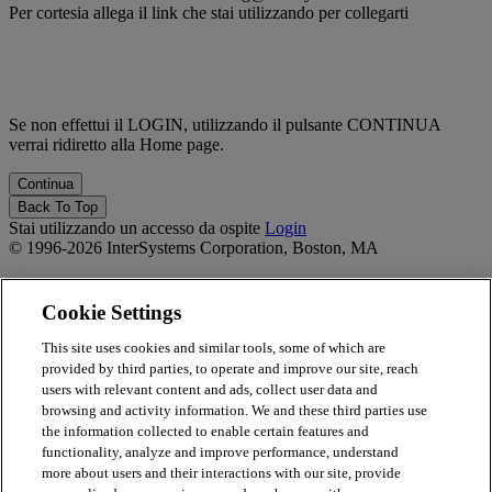
Per cortesia allega il link che stai utilizzando per collegarti
Se non effettui il LOGIN, utilizzando il pulsante CONTINUA
verrai ridiretto alla Home page.
Back To Top
Stai utilizzando un accesso da ospite
Login
© 1996-2026 InterSystems Corporation, Boston, MA
Privacy Statement
Terms of Service
Cookie Settings
Accessibility
Guarantee
This site uses cookies and similar tools, some of which are
provided by third parties, to operate and improve our site, reach
Powered by
Totara
users with relevant content and ads, collect user data and
Report Issue
browsing and activity information. We and these third parties use
×
the information collected to enable certain features and
functionality, analyze and improve performance, understand
Report Issue/Feedback
more about users and their interactions with our site, provide