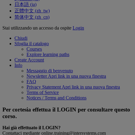
日本語 ‎(ja)‎
正體中文 ‎(zh_tw)‎
简体中文 ‎(zh_cn)‎
Stai utilizzando un accesso da ospite
Login
Chiudi
Sfoglia il catalogo
Courses
Explore learning paths
Create Account
Info
Messaggio di benvenuto
Newsletter
Apri link in una nuova finestra
FAQ
Privacy Statement
Apri link in una nuova finestra
Terms of Service
Notices / Terms and Conditions
Per cortesia effettua il LOGIN per consultare questo
corso.
Hai già effettuato il LOGIN?
Contattaci mediante online.training@intersystems.com