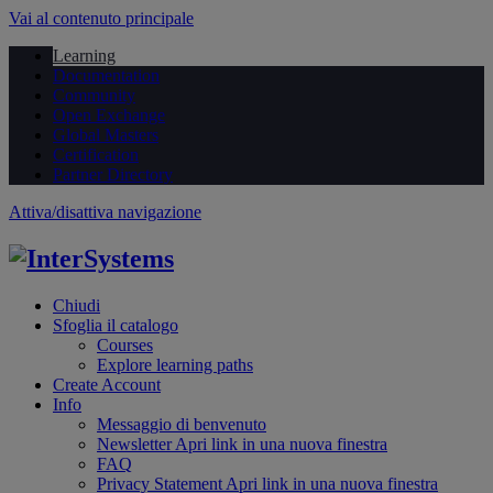
Vai al contenuto principale
Learning
Documentation
Community
Open Exchange
Global Masters
Certification
Partner Directory
Attiva/disattiva navigazione
Chiudi
Sfoglia il catalogo
Courses
Explore learning paths
Create Account
Info
Messaggio di benvenuto
Newsletter
Apri link in una nuova finestra
FAQ
Privacy Statement
Apri link in una nuova finestra