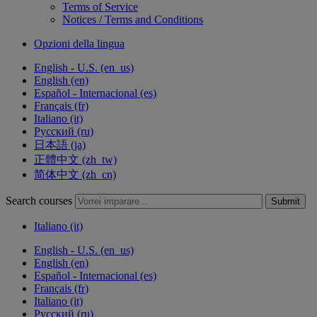
Terms of Service
Notices / Terms and Conditions
Opzioni della lingua
English - U.S. ‎(en_us)‎
English ‎(en)‎
Español - Internacional ‎(es)‎
Français ‎(fr)‎
Italiano ‎(it)‎
Русский ‎(ru)‎
日本語 ‎(ja)‎
正體中文 ‎(zh_tw)‎
简体中文 ‎(zh_cn)‎
Search courses
Submit
Italiano ‎(it)‎
English - U.S. ‎(en_us)‎
English ‎(en)‎
Español - Internacional ‎(es)‎
Français ‎(fr)‎
Italiano ‎(it)‎
Русский ‎(ru)‎