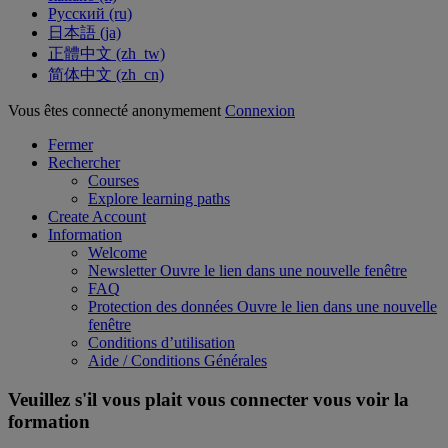
Русский ‎(ru)‎
日本語 ‎(ja)‎
正體中文 ‎(zh_tw)‎
简体中文 ‎(zh_cn)‎
Vous êtes connecté anonymement
Connexion
Fermer
Rechercher
Courses
Explore learning paths
Create Account
Information
Welcome
Newsletter
Ouvre le lien dans une nouvelle fenêtre
FAQ
Protection des données
Ouvre le lien dans une nouvelle
fenêtre
Conditions d’utilisation
Aide / Conditions Générales
Veuillez s'il vous plait vous connecter vous voir la
formation