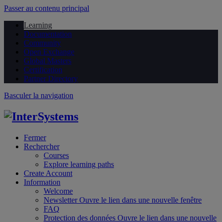
Passer au contenu principal
Learning
Documentation
Community
Open Exchange
Global Masters
Certification
Partner Directory
Basculer la navigation
Fermer
Rechercher
Courses
Explore learning paths
Create Account
Information
Welcome
Newsletter
Ouvre le lien dans une nouvelle fenêtre
FAQ
Protection des données
Ouvre le lien dans une nouvelle