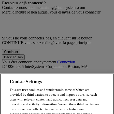
Etes vous déjà connecté ?
Contactez nous a online.training@intersystems.com
Merci d'inclure le lien auquel vous essayez de vous connecter
Si vous ne vous connectez pas, en cliquant sur le bouton
CONTINUE vous serez redirigé vers la page principale
Back To Top
Vous êtes connecté anonymement
Connexion
© 1996-2026 InterSystems Corporation, Boston, MA
Privacy Statement
Terms of Service
Cookie Settings
Accessibility
Guarantee
This site uses cookies and similar tools, some of which are
provided by third parties, to operate and improve our site, reach
Propulsé par
Totara
users with relevant content and ads, collect user data and
Report Issue
browsing and activity information. We and these third parties use
×
the information collected to enable certain features and
functionality, analyze and improve performance, understand