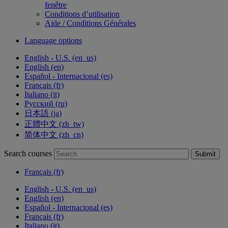
fenêtre
Conditions d’utilisation
Aide / Conditions Générales
Language options
English - U.S. ‎(en_us)‎
English ‎(en)‎
Español - Internacional ‎(es)‎
Français ‎(fr)‎
Italiano ‎(it)‎
Русский ‎(ru)‎
日本語 ‎(ja)‎
正體中文 ‎(zh_tw)‎
简体中文 ‎(zh_cn)‎
Search courses
Submit
Français ‎(fr)‎
English - U.S. ‎(en_us)‎
English ‎(en)‎
Español - Internacional ‎(es)‎
Français ‎(fr)‎
Italiano ‎(it)‎