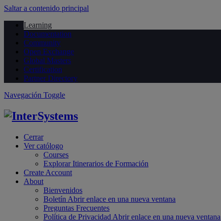
Saltar a contenido principal
Learning
Documentation
Community
Open Exchange
Global Masters
Certification
Partner Directory
Navegación Toggle
Cerrar
Ver católogo
Courses
Explorar Itinerarios de Formación
Create Account
About
Bienvenidos
Boletín
Abrir enlace en una nueva ventana
Preguntas Frecuentes
Política de Privacidad
Abrir enlace en una nueva ventana