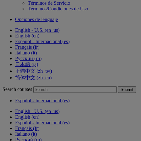
Términos de Servicio
Términos/Condiciones de Uso
Opciones de lenguaje
English - U.S. ‎(en_us)‎
English ‎(en)‎
Español - Internacional ‎(es)‎
Français ‎(fr)‎
Italiano ‎(it)‎
Русский ‎(ru)‎
日本語 ‎(ja)‎
正體中文 ‎(zh_tw)‎
简体中文 ‎(zh_cn)‎
Search courses
Submit
Español - Internacional ‎(es)‎
English - U.S. ‎(en_us)‎
English ‎(en)‎
Español - Internacional ‎(es)‎
Français ‎(fr)‎
Italiano ‎(it)‎
Русский ‎(ru)‎