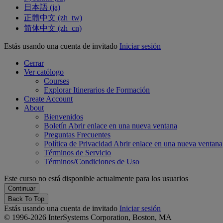
日本語 ‎(ja)‎
正體中文 ‎(zh_tw)‎
简体中文 ‎(zh_cn)‎
Estás usando una cuenta de invitado
Iniciar sesión
Cerrar
Ver católogo
Courses
Explorar Itinerarios de Formación
Create Account
About
Bienvenidos
Boletín
Abrir enlace en una nueva ventana
Preguntas Frecuentes
Política de Privacidad
Abrir enlace en una nueva ventana
Términos de Servicio
Términos/Condiciones de Uso
Este curso no está disponible actualmente para los usuarios
Back To Top
Estás usando una cuenta de invitado
Iniciar sesión
© 1996-2026 InterSystems Corporation, Boston, MA