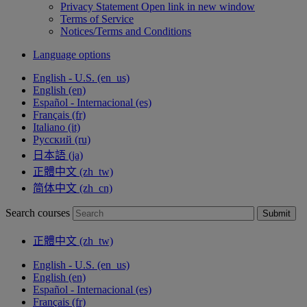
Privacy Statement
Open link in new window
Terms of Service
Notices/Terms and Conditions
Language options
English - U.S. ‎(en_us)‎
English ‎(en)‎
Español - Internacional ‎(es)‎
Français ‎(fr)‎
Italiano ‎(it)‎
Русский ‎(ru)‎
日本語 ‎(ja)‎
正體中文 ‎(zh_tw)‎
简体中文 ‎(zh_cn)‎
Search courses
Submit
正體中文 ‎(zh_tw)‎
English - U.S. ‎(en_us)‎
English ‎(en)‎
Español - Internacional ‎(es)‎
Français ‎(fr)‎