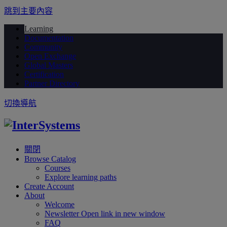
跳到主要內容
Learning
Documentation
Community
Open Exchange
Global Masters
Certification
Partner Directory
切換導航
關閉
Browse Catalog
Courses
Explore learning paths
Create Account
About
Welcome
Newsletter
Open link in new window
FAQ