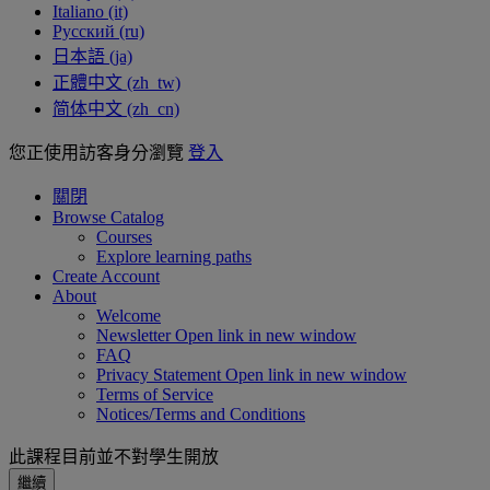
Italiano ‎(it)‎
Русский ‎(ru)‎
日本語 ‎(ja)‎
正體中文 ‎(zh_tw)‎
简体中文 ‎(zh_cn)‎
您正使用訪客身分瀏覽
登入
關閉
Browse Catalog
Courses
Explore learning paths
Create Account
About
Welcome
Newsletter
Open link in new window
FAQ
Privacy Statement
Open link in new window
Terms of Service
Notices/Terms and Conditions
此課程目前並不對學生開放