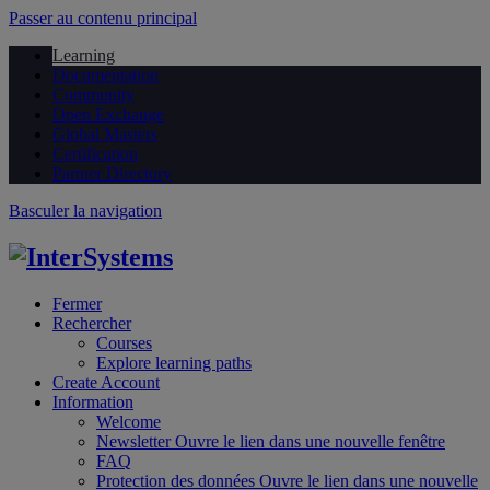
Passer au contenu principal
Learning
Documentation
Community
Open Exchange
Global Masters
Certification
Partner Directory
Basculer la navigation
Fermer
Rechercher
Courses
Explore learning paths
Create Account
Information
Welcome
Newsletter
Ouvre le lien dans une nouvelle fenêtre
FAQ
Protection des données
Ouvre le lien dans une nouvelle