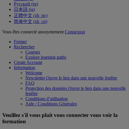
Русский ‎(ru)‎
日本語 ‎(ja)‎
正體中文 ‎(zh_tw)‎
简体中文 ‎(zh_cn)‎
Vous êtes connecté anonymement
Connexion
Fermer
Rechercher
Courses
Explore learning paths
Create Account
Information
Welcome
Newsletter
Ouvre le lien dans une nouvelle fenêtre
FAQ
Protection des données
Ouvre le lien dans une nouvelle
fenêtre
Conditions d’utilisation
Aide / Conditions Générales
Veuillez s'il vous plait vous connecter vous voir la
formation