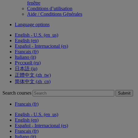
fenêtre
Conditions d’utilisation
Aide / Conditions Générales
Language options
English - U.S. ‎(en_us)‎
English ‎(en)‎
Español - Internacional ‎(es)‎
Français ‎(fr)‎
Italiano ‎(it)‎
Русский ‎(ru)‎
日本語 ‎(ja)‎
正體中文 ‎(zh_tw)‎
简体中文 ‎(zh_cn)‎
Search courses
Submit
Français ‎(fr)‎
English - U.S. ‎(en_us)‎
English ‎(en)‎
Español - Internacional ‎(es)‎
Français ‎(fr)‎
Italiano ‎(it)‎