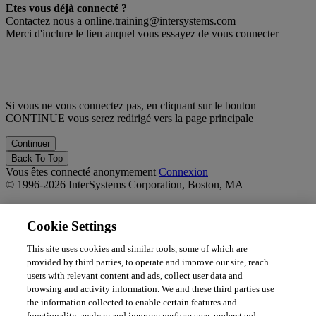
Etes vous déjà connecté ?
Contactez nous a online.training@intersystems.com
Merci d'inclure le lien auquel vous essayez de vous connecter
Si vous ne vous connectez pas, en cliquant sur le bouton
CONTINUE vous serez redirigé vers la page principale
Back To Top
Vous êtes connecté anonymement
Connexion
© 1996-2026 InterSystems Corporation, Boston, MA
Privacy Statement
Terms of Service
Cookie Settings
Accessibility
Guarantee
This site uses cookies and similar tools, some of which are
provided by third parties, to operate and improve our site, reach
Propulsé par
Totara
users with relevant content and ads, collect user data and
Report Issue
browsing and activity information. We and these third parties use
×
the information collected to enable certain features and
functionality, analyze and improve performance, understand