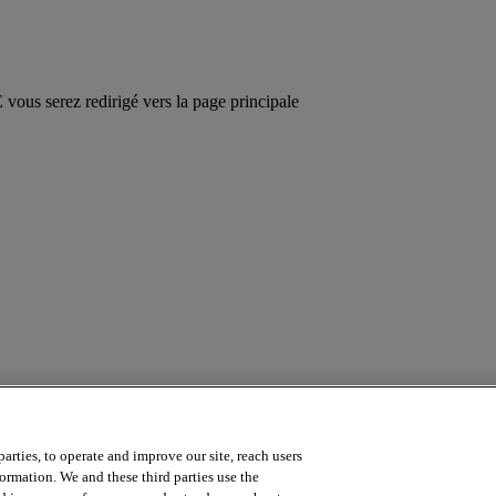
ous serez redirigé vers la page principale
arties, to operate and improve our site, reach users
a course? Contact us by emailing
online.training@intersystems.com
.
ormation. We and these third parties use the