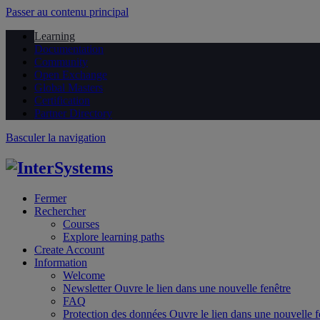
Passer au contenu principal
Learning
Documentation
Community
Open Exchange
Global Masters
Certification
Partner Directory
Basculer la navigation
Fermer
Rechercher
Courses
Explore learning paths
Create Account
Information
Welcome
Newsletter
Ouvre le lien dans une nouvelle fenêtre
FAQ
Protection des données
Ouvre le lien dans une nouvelle f