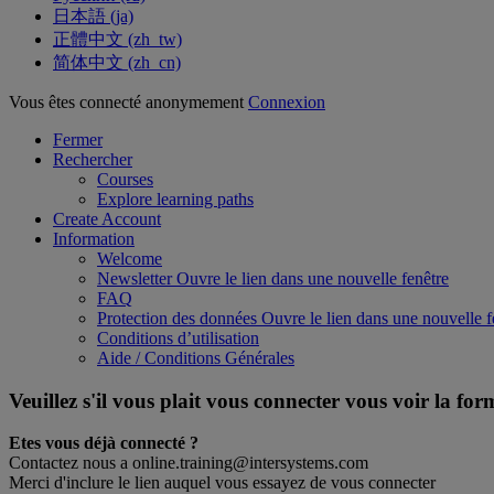
日本語 ‎(ja)‎
正體中文 ‎(zh_tw)‎
简体中文 ‎(zh_cn)‎
Vous êtes connecté anonymement
Connexion
Fermer
Rechercher
Courses
Explore learning paths
Create Account
Information
Welcome
Newsletter
Ouvre le lien dans une nouvelle fenêtre
FAQ
Protection des données
Ouvre le lien dans une nouvelle f
Conditions d’utilisation
Aide / Conditions Générales
Veuillez s'il vous plait vous connecter vous voir la fo
Etes vous déjà connecté ?
Contactez nous a online.training@intersystems.com
Merci d'inclure le lien auquel vous essayez de vous connecter