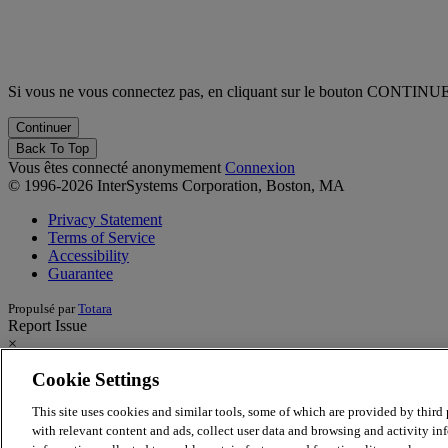
Si vous ne vous connectez pas, en cliquant sur le bouton CONTINUE v
Back To Top
Vous êtes connecté anonymement
Connexion
© 1996-2026 InterSystems Corporation, Boston, MA
Privacy Statement
Terms of Service
Accessibility
Guarantee
Propulsé par
Totara
Report Issue
×
Cookie Settings
Report Issue/Feedback
This site uses cookies and similar tools, some of which are provided by third p
Having an issue with the learning site? Want to provide feedback on 
with relevant content and ads, collect user data and browsing and activity inf