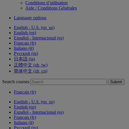
Conditions d’utilisation
Aide / Conditions Générales
Language options
English - U.S. ‎(en_us)‎
English ‎(en)‎
Español - Internacional ‎(es)‎
Français ‎(fr)‎
Italiano ‎(it)‎
Русский ‎(ru)‎
日本語 ‎(ja)‎
正體中文 ‎(zh_tw)‎
简体中文 ‎(zh_cn)‎
Search courses
Submit
Français ‎(fr)‎
English - U.S. ‎(en_us)‎
English ‎(en)‎
Español - Internacional ‎(es)‎
Français ‎(fr)‎
Italiano ‎(it)‎
Русский ‎(ru)‎