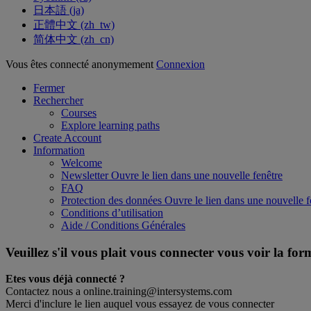
日本語 ‎(ja)‎
正體中文 ‎(zh_tw)‎
简体中文 ‎(zh_cn)‎
Vous êtes connecté anonymement
Connexion
Fermer
Rechercher
Courses
Explore learning paths
Create Account
Information
Welcome
Newsletter
Ouvre le lien dans une nouvelle fenêtre
FAQ
Protection des données
Ouvre le lien dans une nouvelle f
Conditions d’utilisation
Aide / Conditions Générales
Veuillez s'il vous plait vous connecter vous voir la fo
Etes vous déjà connecté ?
Contactez nous a online.training@intersystems.com
Merci d'inclure le lien auquel vous essayez de vous connecter