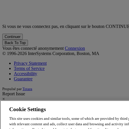
Si vous ne vous connectez pas, en cliquant sur le bouton CONTINUE v
Back To Top
Vous êtes connecté anonymement
Connexion
© 1996-2026 InterSystems Corporation, Boston, MA
Privacy Statement
Terms of Service
Accessibility
Guarantee
Propulsé par
Totara
Report Issue
×
Cookie Settings
Report Issue/Feedback
This site uses cookies and similar tools, some of which are provided by third p
Having an issue with the learning site? Want to provide feedback on 
with relevant content and ads, collect user data and browsing and activity inf