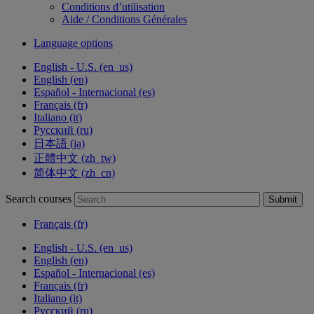
Conditions d’utilisation
Aide / Conditions Générales
Language options
English - U.S. ‎(en_us)‎
English ‎(en)‎
Español - Internacional ‎(es)‎
Français ‎(fr)‎
Italiano ‎(it)‎
Русский ‎(ru)‎
日本語 ‎(ja)‎
正體中文 ‎(zh_tw)‎
简体中文 ‎(zh_cn)‎
Search courses
Submit
Français ‎(fr)‎
English - U.S. ‎(en_us)‎
English ‎(en)‎
Español - Internacional ‎(es)‎
Français ‎(fr)‎
Italiano ‎(it)‎
Русский ‎(ru)‎