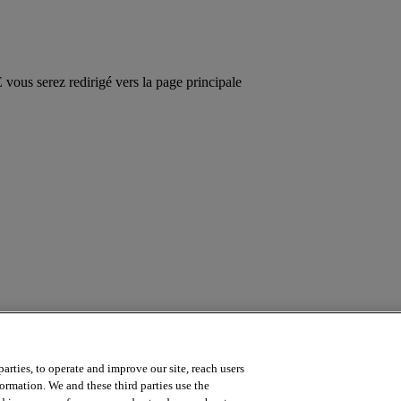
ous serez redirigé vers la page principale
arties, to operate and improve our site, reach users
a course? Contact us by emailing
online.training@intersystems.com
.
ormation. We and these third parties use the