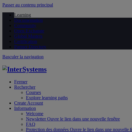
Passer au contenu principal
Learning
Documentation
Community
Open Exchange
Global Masters
Certification
Partner Directory
Basculer la navigation
Fermer
Rechercher
Courses
Explore learning paths
Create Account
Information
Welcome
Newsletter
Ouvre le lien dans une nouvelle fenêtre
FAQ
Protection des données
Ouvre le lien dans une nouvelle f