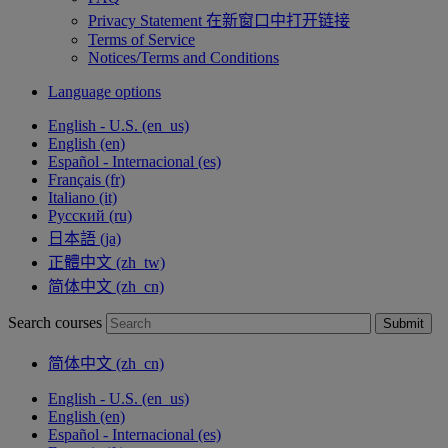
Privacy Statement
在新窗口中打开链接
Terms of Service
Notices/Terms and Conditions
Language options
English - U.S. ‎(en_us)‎
English ‎(en)‎
Español - Internacional ‎(es)‎
Français ‎(fr)‎
Italiano ‎(it)‎
Русский ‎(ru)‎
日本語 ‎(ja)‎
正體中文 ‎(zh_tw)‎
简体中文 ‎(zh_cn)‎
Search courses
Submit
简体中文 ‎(zh_cn)‎
English - U.S. ‎(en_us)‎
English ‎(en)‎
Español - Internacional ‎(es)‎