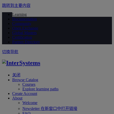
跳转到主要内容
Learning
Documentation
Community
Open Exchange
Global Masters
Certification
Partner Directory
切换导航
关闭
Browse Catalog
Courses
Explore learning paths
Create Account
About
Welcome
Newsletter
在新窗口中打开链接
FAQ