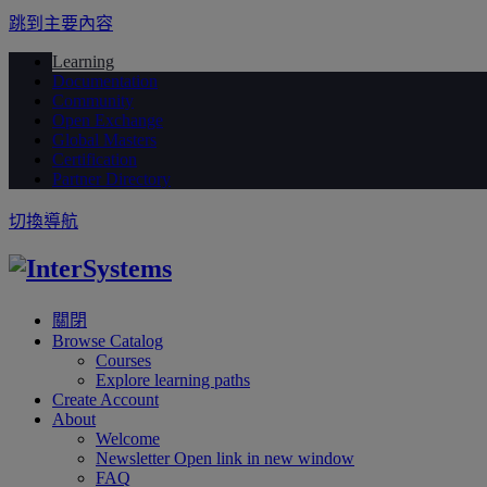
跳到主要內容
Learning
Documentation
Community
Open Exchange
Global Masters
Certification
Partner Directory
切換導航
關閉
Browse Catalog
Courses
Explore learning paths
Create Account
About
Welcome
Newsletter
Open link in new window
FAQ