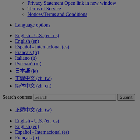
Privacy Statement
Open link in new window
Terms of Service
Notices/Terms and Conditions
Language options
English - U.S. ‎(en_us)‎
English ‎(en)‎
Español - Internacional ‎(es)‎
Français ‎(fr)‎
Italiano ‎(it)‎
Русский ‎(ru)‎
日本語 ‎(ja)‎
正體中文 ‎(zh_tw)‎
简体中文 ‎(zh_cn)‎
Search courses
Submit
正體中文 ‎(zh_tw)‎
English - U.S. ‎(en_us)‎
English ‎(en)‎
Español - Internacional ‎(es)‎
Français ‎(fr)‎