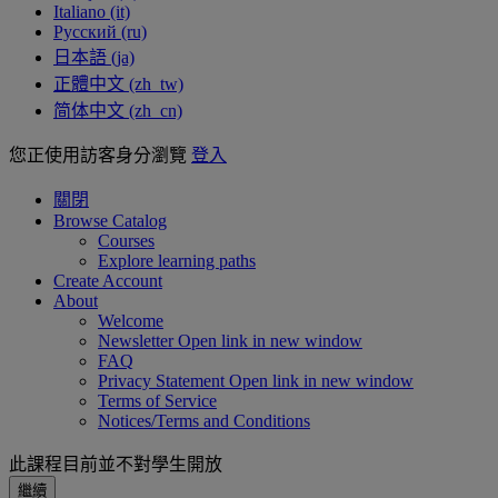
Italiano ‎(it)‎
Русский ‎(ru)‎
日本語 ‎(ja)‎
正體中文 ‎(zh_tw)‎
简体中文 ‎(zh_cn)‎
您正使用訪客身分瀏覽
登入
關閉
Browse Catalog
Courses
Explore learning paths
Create Account
About
Welcome
Newsletter
Open link in new window
FAQ
Privacy Statement
Open link in new window
Terms of Service
Notices/Terms and Conditions
此課程目前並不對學生開放