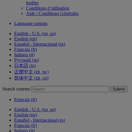
fenêtre
Conditions d’utilisation
Aide / Conditions Générales
Language options
English - U.S. ‎(en_us)‎
English ‎(en)‎
Español - Internacional ‎(es)‎
Français ‎(fr)‎
Italiano ‎(it)‎
Русский ‎(ru)‎
日本語 ‎(ja)‎
正體中文 ‎(zh_tw)‎
简体中文 ‎(zh_cn)‎
Search courses
Submit
Français ‎(fr)‎
English - U.S. ‎(en_us)‎
English ‎(en)‎
Español - Internacional ‎(es)‎
Français ‎(fr)‎
Italiano ‎(it)‎