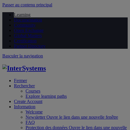
Passer au contenu principal
Learning
Documentation
Community
Open Exchange
Global Masters
Certification
Partner Directory
Basculer la navigation
Fermer
Rechercher
Courses
Explore learning paths
Create Account
Information
Welcome
Newsletter
Ouvre le lien dans une nouvelle fenêtre
FAQ
Protection des données
Ouvre le lien dans une nouvelle