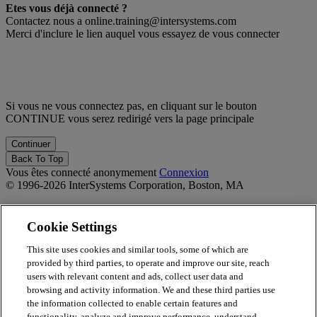
Etes vous déjà connecté ?
Contactez nous a online.training@intersystems.com
Merci d'inclure le lien auquel vous essayez de vous connecter
Si vous ne vous connectez pas, en cliquant sur le bouton
CONTINUE vous serez redirigé vers la page principale
Back To Top
Vous êtes connecté anonymement
Connexion
© 1996-2026 InterSystems Corporation, Boston, MA
Privacy Statement
Terms of Service
Cookie Settings
Accessibility
Guarantee
This site uses cookies and similar tools, some of which are
provided by third parties, to operate and improve our site, reach
Propulsé par
Totara
users with relevant content and ads, collect user data and
Report Issue
browsing and activity information. We and these third parties use
×
the information collected to enable certain features and
functionality, analyze and improve performance, understand