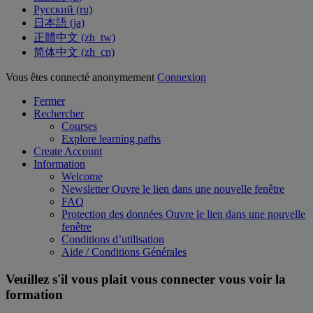
Русский ‎(ru)‎
日本語 ‎(ja)‎
正體中文 ‎(zh_tw)‎
简体中文 ‎(zh_cn)‎
Vous êtes connecté anonymement
Connexion
Fermer
Rechercher
Courses
Explore learning paths
Create Account
Information
Welcome
Newsletter
Ouvre le lien dans une nouvelle fenêtre
FAQ
Protection des données
Ouvre le lien dans une nouvelle
fenêtre
Conditions d’utilisation
Aide / Conditions Générales
Veuillez s'il vous plait vous connecter vous voir la
formation