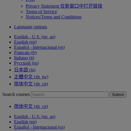
Privacy Statement
在新窗口中打开链接
Terms of Service
Notices/Terms and Conditions
Language options
English - U.S. ‎(en_us)‎
English ‎(en)‎
Español - Internacional ‎(es)‎
Français ‎(fr)‎
Italiano ‎(it)‎
Русский ‎(ru)‎
日本語 ‎(ja)‎
正體中文 ‎(zh_tw)‎
简体中文 ‎(zh_cn)‎
Search courses
Submit
简体中文 ‎(zh_cn)‎
English - U.S. ‎(en_us)‎
English ‎(en)‎
Español - Internacional ‎(es)‎