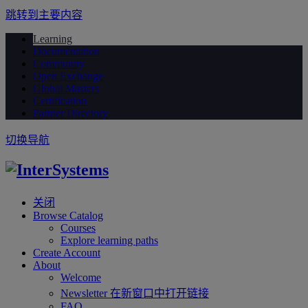
跳转到主要内容
Learning
Documentation
Community
Open Exchange
Global Masters
Certification
Partner Directory
切换导航
关闭
Browse Catalog
Courses
Explore learning paths
Create Account
About
Welcome
Newsletter
在新窗口中打开链接
FAQ