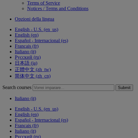
Terms of Service
Notices / Terms and Conditions
Opzioni della lingua
English - U.S. ‎(en_us)‎
English ‎(en)‎
Español - Internacional ‎(es)‎
Français ‎(fr)‎
Italiano ‎(it)‎
Русский ‎(ru)‎
日本語 ‎(ja)‎
正體中文 ‎(zh_tw)‎
简体中文 ‎(zh_cn)‎
Search courses
Submit
Italiano ‎(it)‎
English - U.S. ‎(en_us)‎
English ‎(en)‎
Español - Internacional ‎(es)‎
Français ‎(fr)‎
Italiano ‎(it)‎
Русский ‎(ru)‎