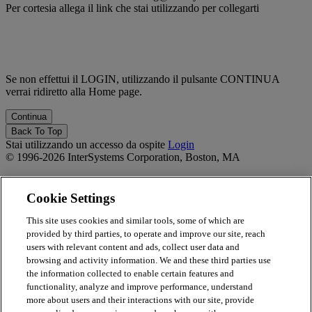
Per cortesia allega il link che stai utilizzando per collegarti
Se non effettui il LOGIN, utilizzando il pulsante CONTINUA
verrai ridiretto alla Home page.
Back To Top
Stai utilizzando un accesso da ospite
Login
© 1996-2026 InterSystems Corporation, Boston, MA
Privacy Statement
Terms of Service
Cookie Settings
Accessibility
Guarantee
This site uses cookies and similar tools, some of which are
provided by third parties, to operate and improve our site, reach
Powered by
Totara
users with relevant content and ads, collect user data and
Report Issue
browsing and activity information. We and these third parties use
×
the information collected to enable certain features and
functionality, analyze and improve performance, understand
Report Issue/Feedback
more about users and their interactions with our site, provide