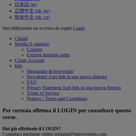
日本語 ‎(ja)‎
正體中文 ‎(zh_tw)‎
简体中文 ‎(zh_cn)‎
Stai utilizzando un accesso da ospite
Login
Chiudi
Sfoglia il catalogo
Courses
Explore learning paths
Create Account
Info
Messaggio di benvenuto
Newsletter
Apri link in una nuova finestra
FAQ
Privacy Statement
Apri link in una nuova finestra
Terms of Service
Notices / Terms and Conditions
Per cortesia effettua il LOGIN per consultare questo
corso.
Hai già effettuato il LOGIN?
Contattaci mediante online.training@intersystems.com