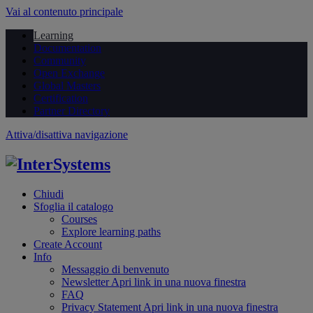
Vai al contenuto principale
Learning
Documentation
Community
Open Exchange
Global Masters
Certification
Partner Directory
Attiva/disattiva navigazione
Chiudi
Sfoglia il catalogo
Courses
Explore learning paths
Create Account
Info
Messaggio di benvenuto
Newsletter
Apri link in una nuova finestra
FAQ
Privacy Statement
Apri link in una nuova finestra