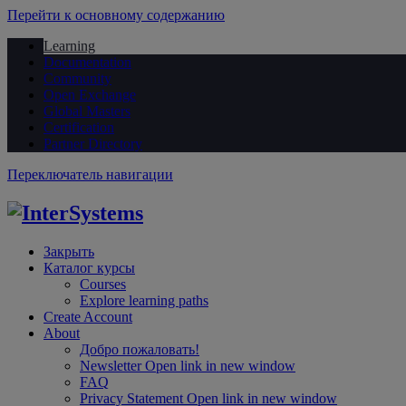
Перейти к основному содержанию
Learning
Documentation
Community
Open Exchange
Global Masters
Certification
Partner Directory
Переключатель навигации
Закрыть
Каталог курсы
Courses
Explore learning paths
Create Account
About
Добро пожаловать!
Newsletter
Open link in new window
FAQ
Privacy Statement
Open link in new window