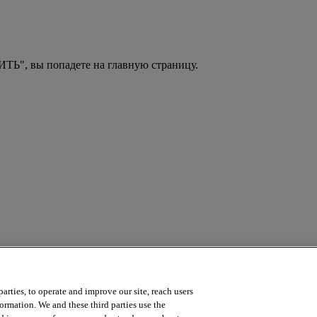
ТЬ", вы попадете на главную страницу.
arties, to operate and improve our site, reach users
a course? Contact us by emailing
online.training@intersystems.com
.
ormation. We and these third parties use the