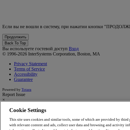
Если вы не вошли в систему, при нажатии кнопки "ПРОДОЛЖИ
Back To Top
Вы используете гостевой доступ
Вход
© 1996-2026 InterSystems Corporation, Boston, MA
Privacy Statement
Terms of Service
Accessibility
Guarantee
Powered by
Totara
Report Issue
×
Cookie Settings
Report Issue/Feedback
This site uses cookies and similar tools, some of which are provided by third p
Having an issue with the learning site? Want to provide feedback on 
with relevant content and ads, collect user data and browsing and activity inf