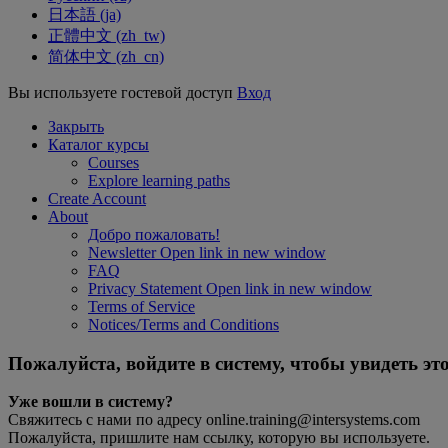
日本語 ‎(ja)‎
正體中文 ‎(zh_tw)‎
简体中文 ‎(zh_cn)‎
Вы используете гостевой доступ
Вход
Закрыть
Каталог курсы
Courses
Explore learning paths
Create Account
About
Добро пожаловать!
Newsletter
Open link in new window
FAQ
Privacy Statement
Open link in new window
Terms of Service
Notices/Terms and Conditions
Пожалуйста, войдите в систему, чтобы увидеть это
Уже вошли в систему?
Свяжитесь с нами по адресу online.training@intersystems.com
Пожалуйста, пришлите нам ссылку, которую вы используете.