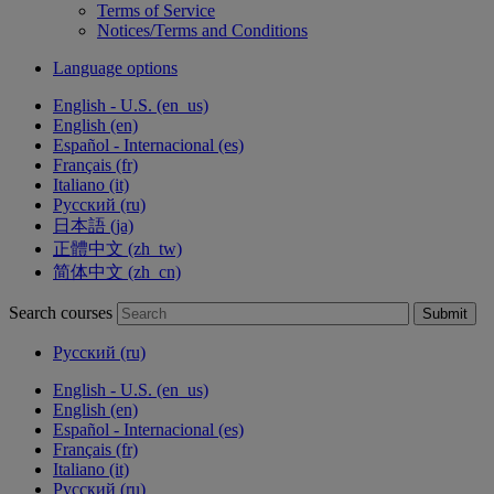
Terms of Service
Notices/Terms and Conditions
Language options
English - U.S. ‎(en_us)‎
English ‎(en)‎
Español - Internacional ‎(es)‎
Français ‎(fr)‎
Italiano ‎(it)‎
Русский ‎(ru)‎
日本語 ‎(ja)‎
正體中文 ‎(zh_tw)‎
简体中文 ‎(zh_cn)‎
Search courses
Submit
Русский ‎(ru)‎
English - U.S. ‎(en_us)‎
English ‎(en)‎
Español - Internacional ‎(es)‎
Français ‎(fr)‎
Italiano ‎(it)‎
Русский ‎(ru)‎